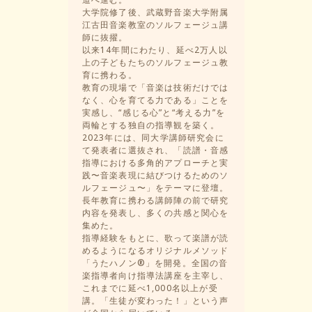
大学院修了後、武蔵野音楽大学附属
江古田音楽教室のソルフェージュ講
師に抜擢。
以来14年間にわたり、延べ2万人以
上の子どもたちのソルフェージュ教
育に携わる。
教育の現場で「音楽は技術だけでは
なく、心を育てる力である」ことを
実感し、“感じる心”と“考える力”を
両輪とする独自の指導観を築く。
2023年には、同大学講師研究会に
て発表者に選抜され、「読譜・音感
指導における多角的アプローチと実
践〜音楽表現に結びつけるためのソ
ルフェージュ〜」をテーマに登壇。
長年教育に携わる講師陣の前で研究
内容を発表し、多くの共感と関心を
集めた。
指導経験をもとに、歌って楽譜が読
めるようになるオリジナルメソッド
「うたハノン®」を開発。全国の音
楽指導者向け指導法講座を主宰し、
これまでに延べ1,000名以上が受
講。「生徒が変わった！」という声