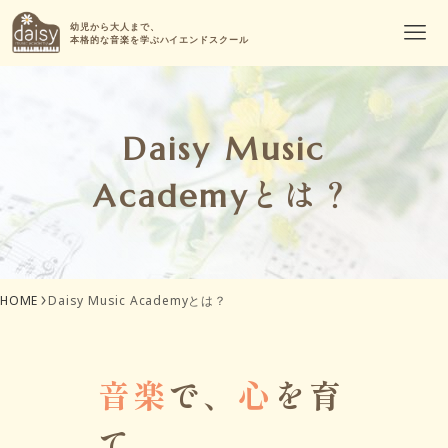
幼児から大人まで、
本格的な音楽を学ぶハイエンドスクール
Daisy Music
とは？
Academy
HOME
Daisy Music Academyとは？
音楽
で、
心
を育
て、