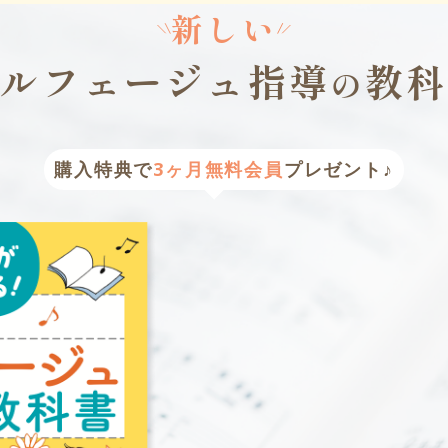
新しい
ソルフェージュ指導
教科
の
購入特典で
3ヶ月無料会員
プレゼント♪