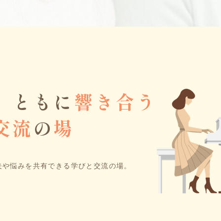
、ともに
響き合う
交流
の
場
夫や悩みを共有できる学びと交流の場。