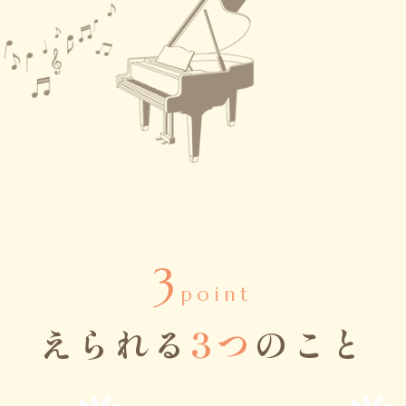
3
point
えられる
3つ
のこと