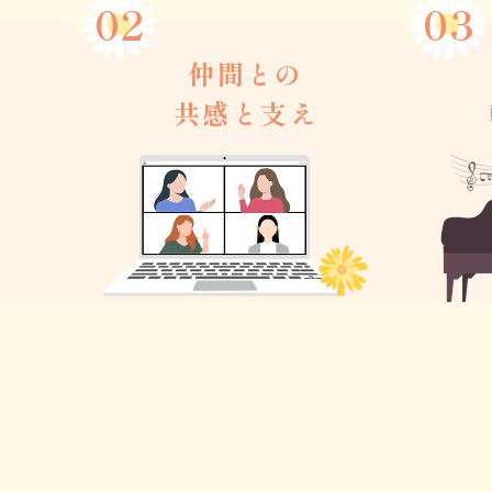
仲間との
ト
共感と支え
一人では気づけない視点をもら
を、現
「感性
える。
。
教育を
同じ悩みを共有し、励まし合い
ら、
想いで
ながら進める安心感がありま
ます。
軸を磨
す。