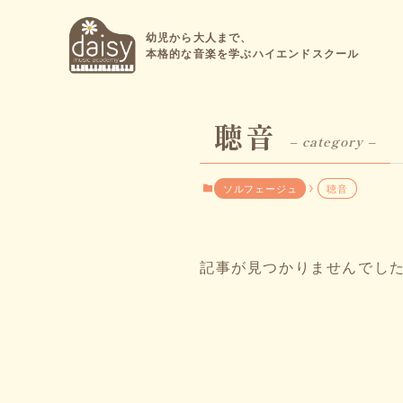
HOME
ソルフェージュ
聴音
幼児から大人まで、
本格的な音楽を学ぶハイエンドスクール
聴音
– category –
ソルフェージュ
聴音
記事が見つかりませんでし